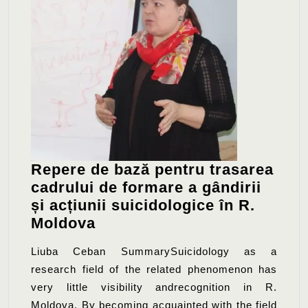
Repere de bază pentru trasarea
cadrului de formare a gândirii
și acțiunii suicidologice în R.
Repere
Moldova
de
Liuba Ceban SummarySuicidology as a
bază
research field of the related phenomenon has
pentru
very little visibility andrecognition in R.
trasarea
Moldova. By becoming acquainted with the field