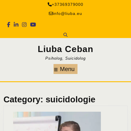
Skip
+37369379000
to
info@liuba.eu
content
Facebook
Linkedin
Instagram
Youtube
Liuba Ceban
Psiholog, Suicidolog
Menu
Menu
Category:
suicidologie