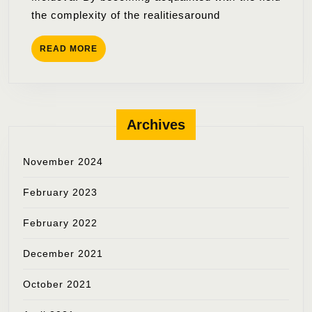
cadrului
the complexity of the realitiesaround
de
formare
READ
READ MORE
a
MORE
gândirii
și
acțiunii
Archives
suicidologice
în
November 2024
R.
Moldova
February 2023
February 2022
December 2021
October 2021