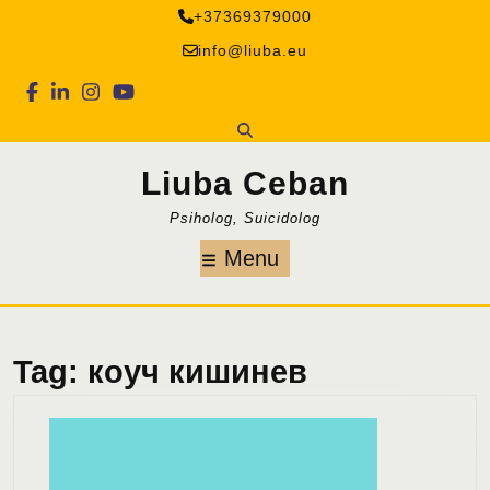
Skip
+37369379000
to
info@liuba.eu
content
Facebook
Linkedin
Instagram
Youtube
Liuba Ceban
Psiholog, Suicidolog
Menu
Menu
Tag:
коуч кишинев