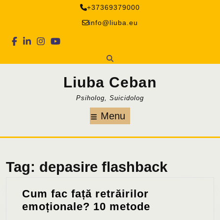
Skip
+37369379000
to
info@liuba.eu
content
Facebook
Linkedin
Instagram
Youtube
Liuba Ceban
Psiholog, Suicidolog
Menu
Menu
Tag:
depasire flashback
Cum fac față retrăirilor
Cum
emoționale? 10 metode
fac