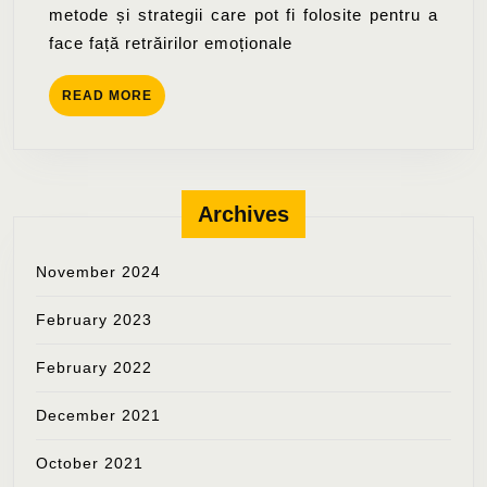
metode și strategii care pot fi folosite pentru a
față
face față retrăirilor emoționale
retrăirilor
emoționale?
READ
READ MORE
10
MORE
metode
Archives
November 2024
February 2023
February 2022
December 2021
October 2021