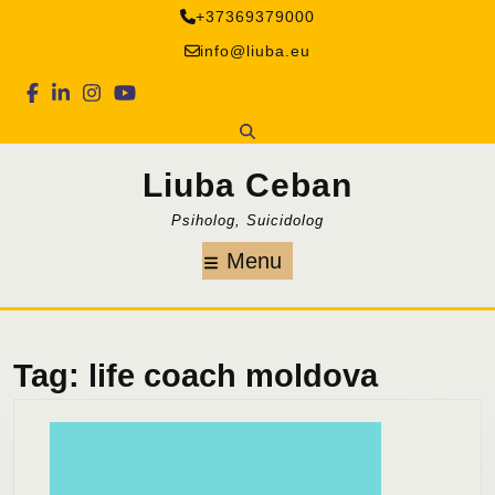
Skip
+37369379000
to
info@liuba.eu
content
Facebook
Linkedin
Instagram
Youtube
Liuba Ceban
Psiholog, Suicidolog
Menu
Menu
Tag:
life coach moldova