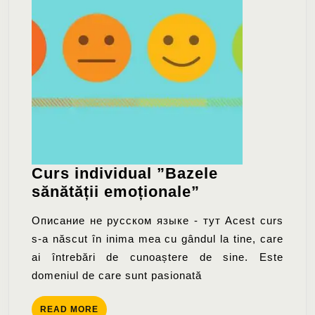
Curs individual ”Bazele
Curs
sănătății emoționale”
individual
Описание не русском языке - тут Acest curs
”Bazele
s-a născut în inima mea cu gândul la tine, care
sănătății
ai întrebări de cunoaștere de sine. Este
emoționale”
domeniul de care sunt pasionată
READ
READ MORE