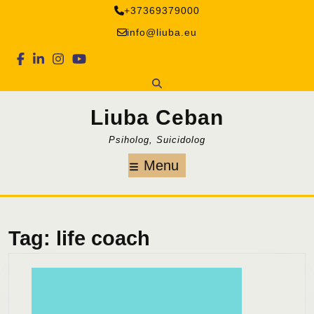
Skip
+37369379000
to
info@liuba.eu
content
Facebook
Linkedin
Instagram
Youtube
Liuba Ceban
Psiholog, Suicidolog
Menu
Menu
Tag:
life coach