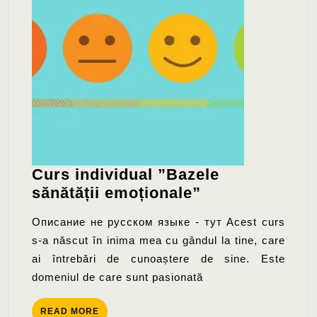
Curs individual ”Bazele
Curs
sănătății emoționale”
individual
Описание не русском языке - тут Acest curs
”Bazele
s-a născut în inima mea cu gândul la tine, care
sănătății
ai întrebări de cunoaștere de sine. Este
emoționale”
domeniul de care sunt pasionată
READ
READ MORE