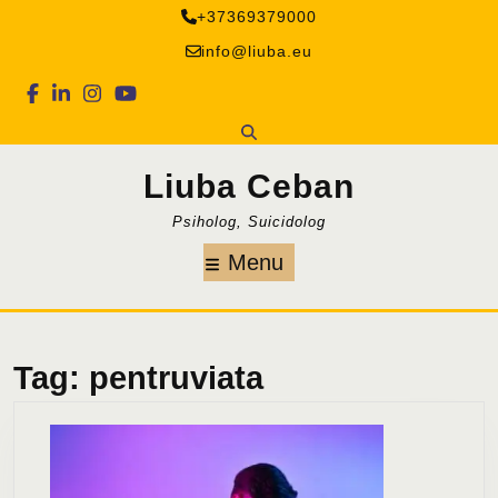
Skip
+37369379000
to
info@liuba.eu
content
Facebook
Linkedin
Instagram
Youtube
Liuba Ceban
Psiholog, Suicidolog
Menu
Menu
Tag:
pentruviata