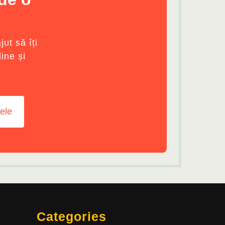
ut să îți
line și
ele
Categories