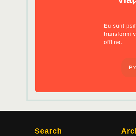
Eu sunt psih
transformi v
offline.
Pr
Search
Arc