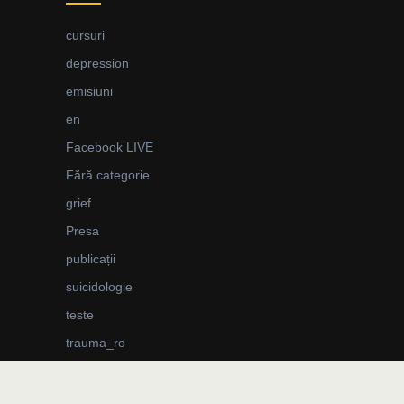
cursuri
depression
emisiuni
en
Facebook LIVE
Fără categorie
grief
Presa
publicații
suicidologie
teste
trauma_ro