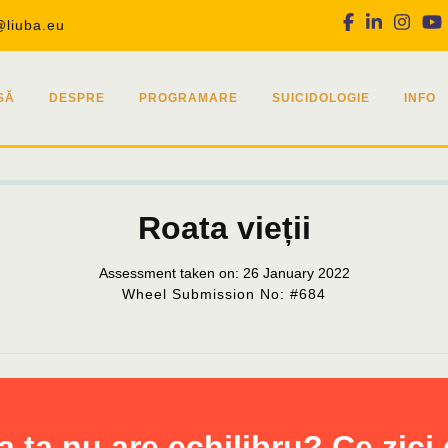
Facebook
Linkedin
Inst
@liuba.eu
SĂ
DESPRE
PROGRAMARE
SUICIDOLOGIE
INFO
Roata vieții
Assessment taken on:
26 January 2022
Wheel Submission No: #684
a ta nu are echilibru? Ce zici