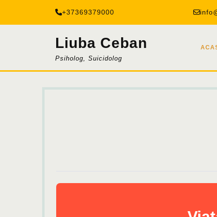
Skip
+37369379000
info
to
content
Liuba Ceban
ACA
Psiholog, Suicidolog
Viaț