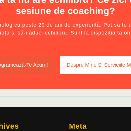
sesiune de coaching?
olog cu peste 20 de ani de experiență. Pot să te aj
iața și să-i aduci echilibru. Sunt la dispoziția ta on
ogramează-Te Acum!
Despre Mine Și Serviciile M
hives
Meta