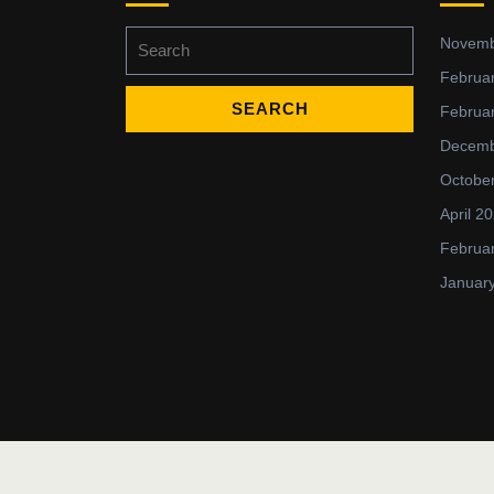
Search
Novemb
for:
Februa
Februa
Decemb
Octobe
April 2
Februa
Januar