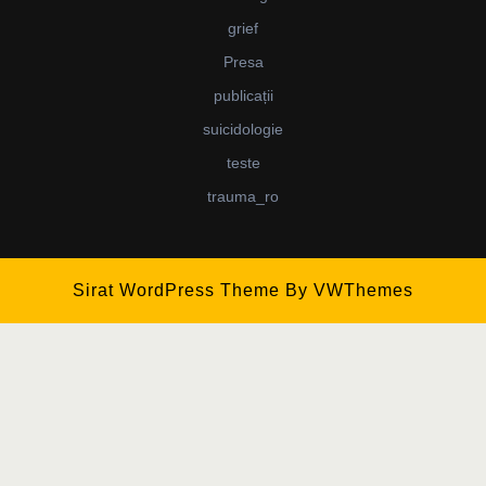
grief
Presa
publicații
suicidologie
teste
trauma_ro
Sirat WordPress Theme
By VWThemes