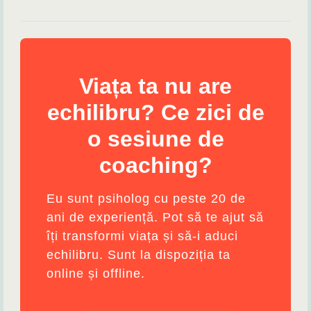
Viața ta nu are
echilibru? Ce zici de
o sesiune de
coaching?
Eu sunt psiholog cu peste 20 de
ani de experiență. Pot să te ajut să
îți transformi viața și să-i aduci
echilibru. Sunt la dispoziția ta
online și offline.