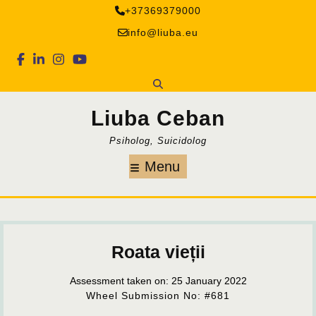
Skip
+37369379000
to
info@liuba.eu
content
Facebook
Linkedin
Instagram
Youtube
Liuba Ceban
Psiholog, Suicidolog
Menu
Menu
Roata vieții
Assessment taken on:
25 January 2022
Wheel Submission No: #681