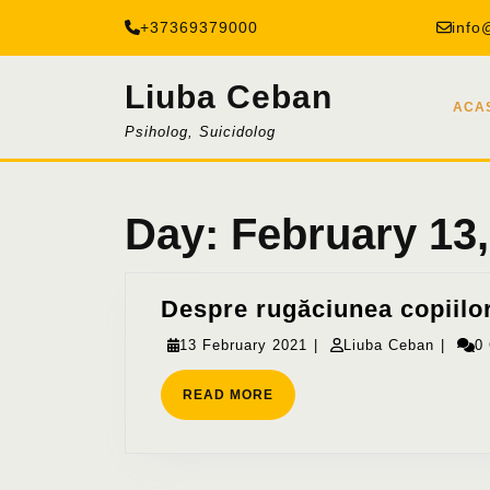
Skip
+37369379000
info
to
content
Liuba Ceban
ACA
Psiholog, Suicidolog
Day:
February 13,
Despre rugăciunea copiilo
13
Liuba
13 February 2021
|
Liuba Ceban
|
0
February
Ceban
READ
READ MORE
2021
MORE