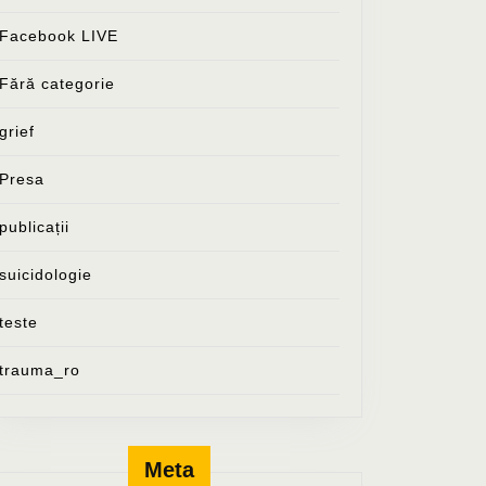
Facebook LIVE
Fără categorie
grief
Presa
publicații
suicidologie
teste
trauma_ro
Meta