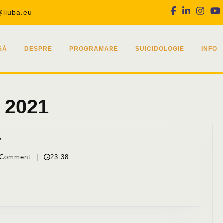
Facebook
Linkedin
Inst
@liuba.eu
SĂ
DESPRE
PROGRAMARE
SUICIDOLOGIE
INFO
 2021
Despre
r
rugăciunea
 Comment
|
23:38
copiilor