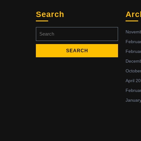
Search
Arc
Search
Novemb
for:
Februa
Februa
Decemb
Octobe
April 2
Februa
Januar