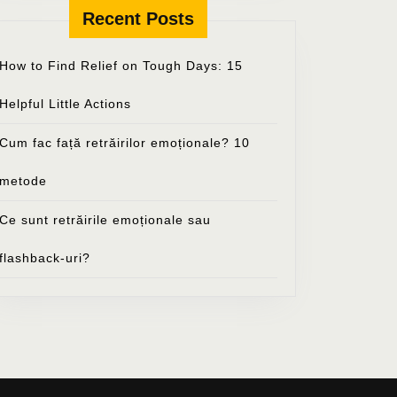
Recent Posts
How to Find Relief on Tough Days: 15
Helpful Little Actions
Cum fac față retrăirilor emoționale? 10
metode
Ce sunt retrăirile emoționale sau
flashback-uri?