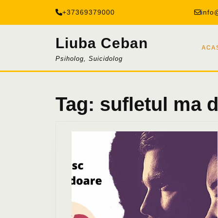
Skip
+37369379000
info
to
content
Liuba Ceban
ACA
Psiholog, Suicidolog
Tag:
sufletul ma 