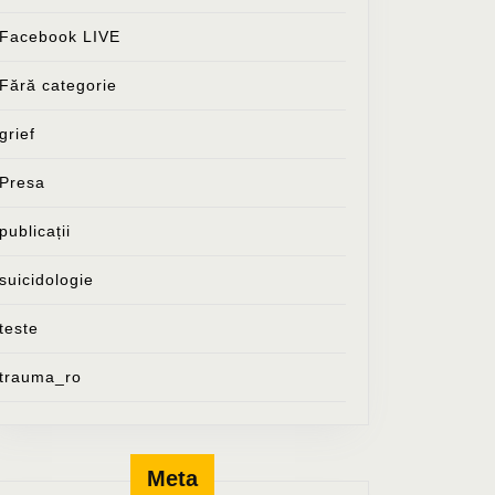
Facebook LIVE
Fără categorie
grief
Presa
publicații
suicidologie
teste
trauma_ro
Meta