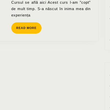
Cursul se află aici Acest curs l-am ”copt”
de mult timp. S-a născut în inima mea din
experiența
READ
READ MORE
MORE