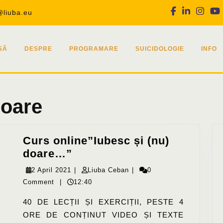
Facebook
Linkedin
Inst
@liuba.eu
SĂ
DESPRE
PROGRAMARE
SUICIDOLOGIE
INFO
doare
Curs online”Iubesc și (nu)
Curs
doare…”
online”Iubesc
2
Liuba
2 April 2021
|
Liuba Ceban
|
0
și
April
Ceban
Comment
|
12:40
(nu)
2021
40 DE LECȚII ȘI EXERCIȚII, PESTE 4
doare…”
ORE DE CONȚINUT VIDEO ȘI TEXTE