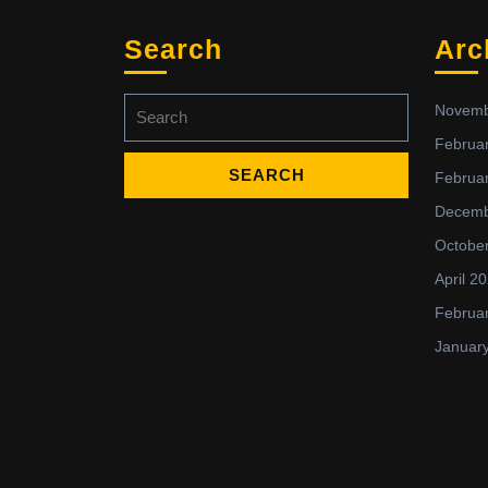
Search
Arc
Search
Novemb
for:
Februa
Februa
Decemb
Octobe
April 2
Februa
Januar