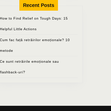
Recent Posts
How to Find Relief on Tough Days: 15
Helpful Little Actions
Cum fac față retrăirilor emoționale? 10
metode
Ce sunt retrăirile emoționale sau
flashback-uri?