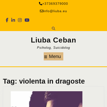
Skip
+37369379000
to
info@liuba.eu
content
Facebook
Linkedin
Instagram
Youtube
Liuba Ceban
Psiholog, Suicidolog
Menu
Menu
Tag:
violenta in dragoste