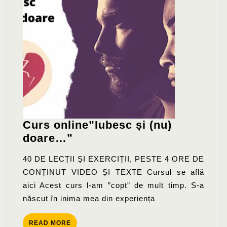
Curs online”Iubesc și (nu)
Curs
doare…”
online”Iubesc
40 DE LECȚII ȘI EXERCIȚII, PESTE 4 ORE DE
și
CONȚINUT VIDEO ȘI TEXTE Cursul se află
(nu)
aici Acest curs l-am ”copt” de mult timp. S-a
doare…”
născut în inima mea din experiența
READ
READ MORE